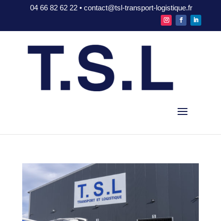
04 66 82 62 22 • contact@tsl-transport-logistique.fr