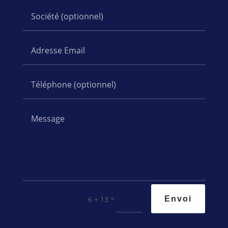
=
6 + 13
Envoi